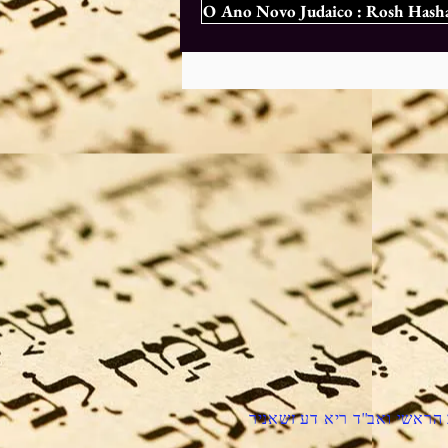
O Ano Novo Judaico : Rosh Hashana
הראשי ואב''ד ריא דע זשאניר