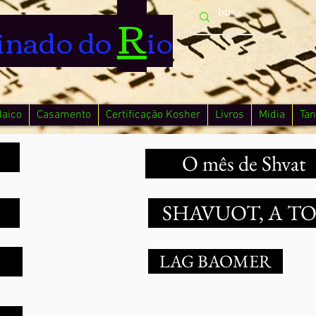
R
inado do
io
daico
Casamento
Certificação Kosher
Livros
Midia
Tan
O mês de Shvat
SHAVUOT, A T
LAG BAOMER