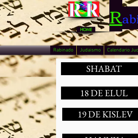
R
ab
HOME
Rabinado
Judaismo
Calendario Ju
SHABAT
18 DE ELUL
19 DE KISLEV