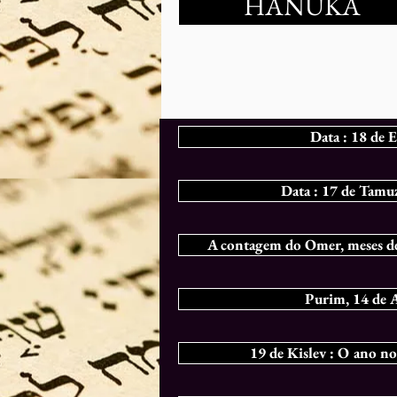
HANUKA
Data : 18 de E
Data : 17 de Tamu
A contagem do Omer, meses de 
Purim, 14 de 
19 de Kislev : O ano n