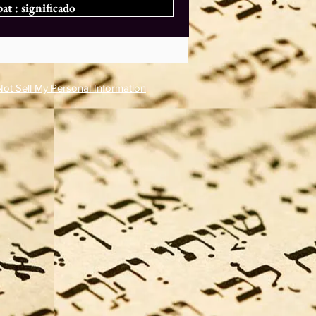
at : significado
ot Sell My Personal Information