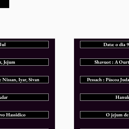
lul
Data: o dia
z, Jejum
Shavuot : A Ourt
Nissan, Iyar, Sivan
Pessach : Páscoa Juda
Adar
Hanuka
ovo Hassidico
O jejum de 