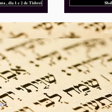
 , dia 1 e 2 de Tishrei
Shab
Do N
הרב 