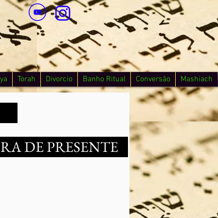
ya
Torah
Divorcio
Banho Ritual
Conversão
Mashiach
ORA DE PRESENTE