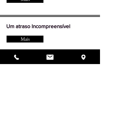
Um atraso Incompreensível
Mais
A Primeira Serpente
Mais
Guimel Tamuz
Mais
Do Not Sell My Personal Information