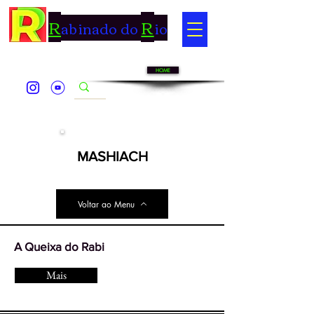
R
R
abinado do
io
HOME
MASHIACH
Voltar ao Menu
A Queixa do Rabi
Mais