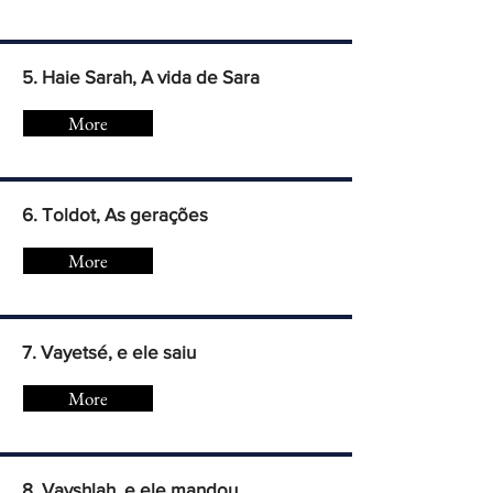
5. Haie Sarah, A vida de Sara
More
6. Toldot, As gerações
More
7. Vayetsé, e ele saiu
More
8. Vayshlah, e ele mandou...