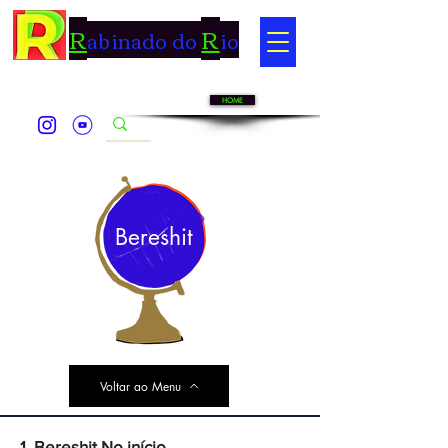
R
R
abinado do
io
HOME
Bereshit
Voltar ao Menu
1. Bereshit No início...